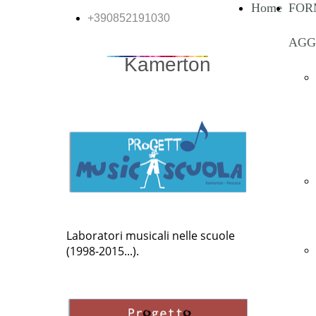
Home
FOR
+390852191030
AGG
Kamerton
PROGETTO MUSICaSCUOLA
Laboratori musicali nelle scuole
(1998-2015...).